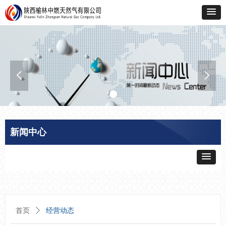
넳
넲
新闻中心
首页
ꄲ
经营动态