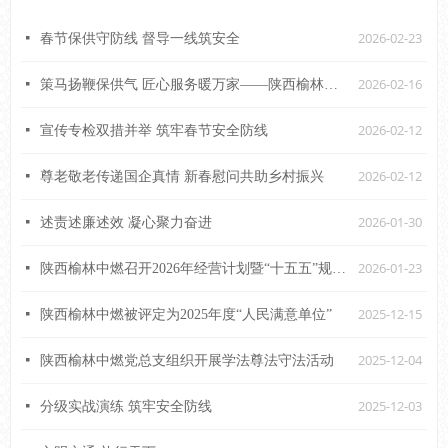
2026-02-23
넷
春节保供守防线 督导一线筑安全
2026-02-16
넷
策马扬鞭保供气 匠心服务暖万家——陕西榆林中燃2026年新年贺词
2026-02-12
넷
宣传专检双措并举 筑牢春节安全防线
2026-02-12
넷
尊老敬老传递国企真情 新春慰问共助乡村振兴
2026-01-30
넷
述责述廉述效 凝心聚力奋进
2026-01-23
넷
陕西榆林中燃召开2026年经营计划暨“十五五”规划务虚会
2025-12-15
넷
陕西榆林中燃被评定为2025年度“人民满意单位”
2025-12-04
넷
陕西榆林中燃党总支组织开展学法尊法守法活动
2025-12-03
넷
分级实战演练 筑牢安全防线